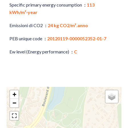
Specific primary energy consumption
113
kWh/m²·year
Emissioni di CO2
24 kg CO2/m².anno
PEB unique code
20120119-0000052352-01-7
Ew level (Energy performance)
C
+
−