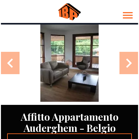
Affitto Appartamento
Auderghem - Belgio