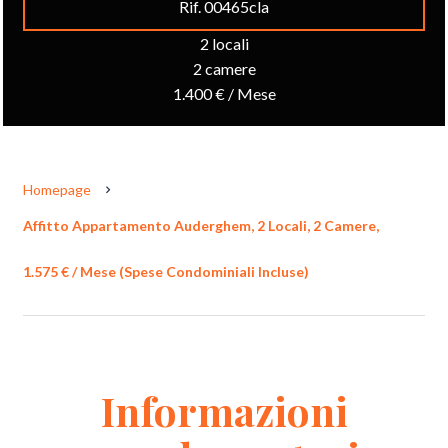
Rif. 00465cla
2 locali
2 camere
1.400 € / Mese
Homepage
Affitto Appartamento Auderghem, 2 Locali, 2 Camere,
1.575 € / Mese (Spese Condominiali Incluse)
Informazioni