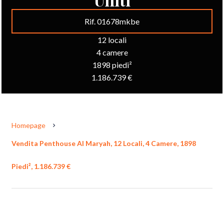
Rif. 01678mkbe
12 locali
4 camere
1898 piedi²
1.186.739 €
Homepage
Vendita Penthouse Al Maryah, 12 Locali, 4 Camere, 1898
Piedi², 1.186.739 €