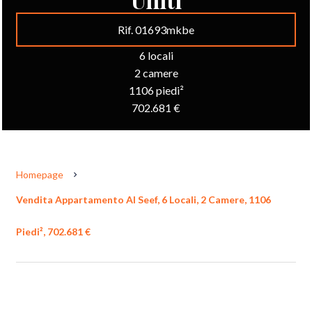
Rif. 01693mkbe
6 locali
2 camere
1106 piedi²
702.681 €
Homepage
Vendita Appartamento Al Seef, 6 Locali, 2 Camere, 1106
Piedi², 702.681 €