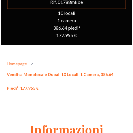
Rif. 01788mkbe
10 locali
1 camera
386.64 piedi²
177.955 €
Homepage
Vendita Monolocale Dubai, 10 Locali, 1 Camera, 386.64
Piedi², 177.955 €
Informazioni