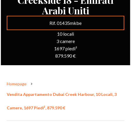
Arabi Uniti
Rif. 01435mkbe
10 locali
3 camere
1697 piedi²
879.590 €
Homepage
Vendita Appartamento Dubai Creek Harbour, 10 Locali, 3
Camere, 1697 Piedi², 879.590 €