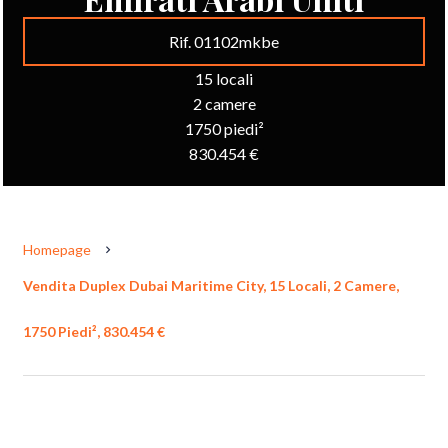
Rif. 01102mkbe
15 locali
2 camere
1750 piedi²
830.454 €
Homepage
Vendita Duplex Dubai Maritime City, 15 Locali, 2 Camere,
1750 Piedi², 830.454 €