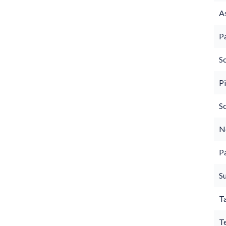
As
P
S
P
S
N
P
S
T
T