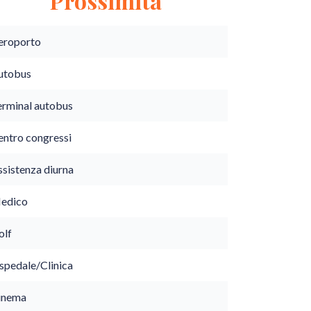
Prossimità
eroporto
utobus
erminal autobus
entro congressi
ssistenza diurna
edico
olf
spedale/Clinica
inema