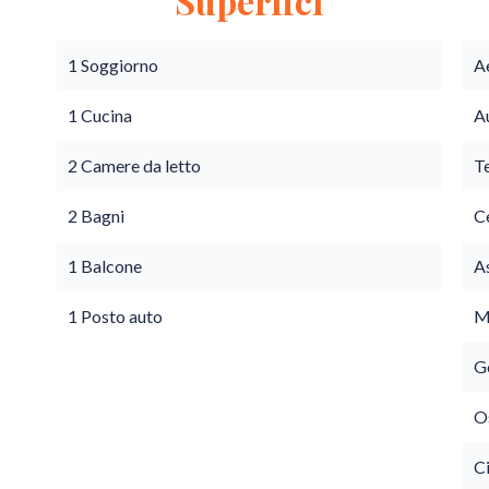
Superfici
1 Soggiorno
A
1 Cucina
A
2 Camere da letto
T
2 Bagni
C
1 Balcone
A
1 Posto auto
M
G
O
C