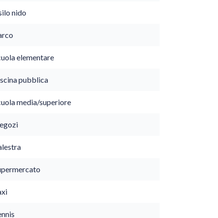
ilo nido
arco
cuola elementare
iscina pubblica
cuola media/superiore
egozi
alestra
upermercato
axi
ennis