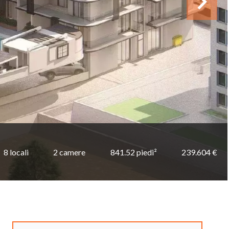
8 locali
2 camere
841.52 piedi²
239.604 €