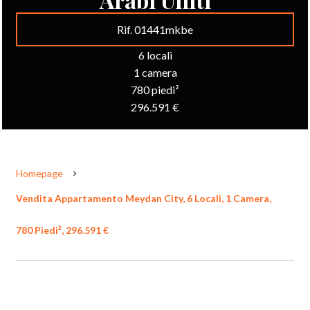
Rif. 01441mkbe
6 locali
1 camera
780 piedi²
296.591 €
Homepage
Vendita Appartamento Meydan City, 6 Locali, 1 Camera,
780 Piedi², 296.591 €