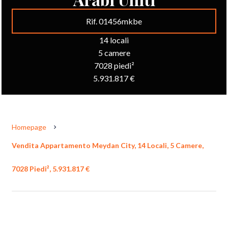
Rif. 01456mkbe
14 locali
5 camere
7028 piedi²
5.931.817 €
Homepage
Vendita Appartamento Meydan City, 14 Locali, 5 Camere,
7028 Piedi², 5.931.817 €