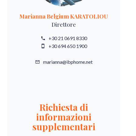
Marianna Belgium KARATOLIOU
Direttore
+30 21 0691 8330
+30 694 650 1900
marianna@ibphome.net
Richiesta di
informazioni
supplementari