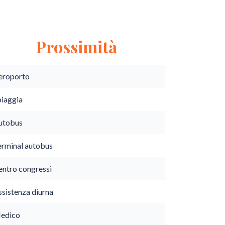
Prossimità
eroporto
piaggia
utobus
erminal autobus
entro congressi
ssistenza diurna
edico