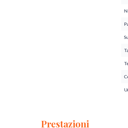
N
P
S
T
T
Ce
U
Prestazioni