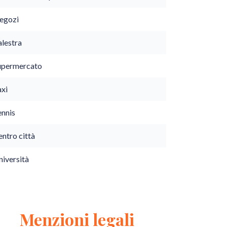
egozi
alestra
upermercato
axi
ennis
ntro città
niversità
Menzioni legali