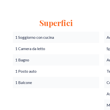
Superfici
1 Soggiorno con cucina
A
1 Camera da letto
S
1 Bagno
A
1 Posto auto
T
1 Balcone
C
A
M