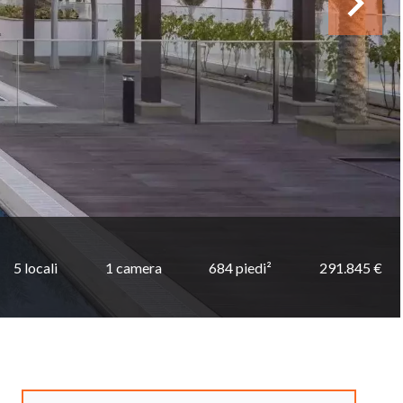
5 locali
1 camera
684 piedi²
291.845 €