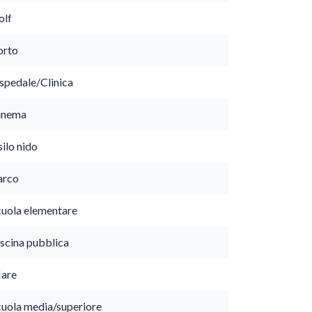
olf
orto
spedale/Clinica
inema
ilo nido
arco
cuola elementare
iscina pubblica
are
cuola media/superiore