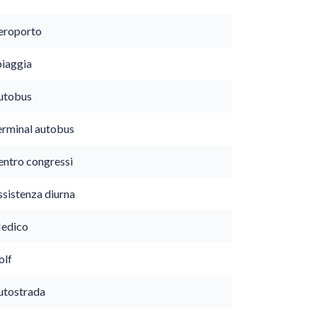
eroporto
piaggia
utobus
erminal autobus
entro congressi
ssistenza diurna
edico
olf
utostrada