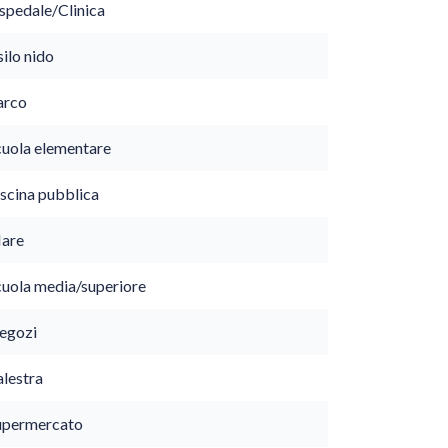
spedale/Clinica
ilo nido
arco
cuola elementare
iscina pubblica
are
cuola media/superiore
egozi
alestra
upermercato