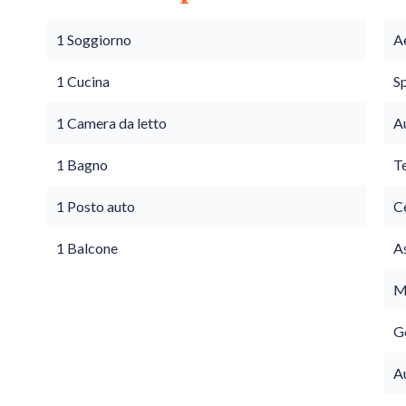
1 Soggiorno
A
1 Cucina
S
1 Camera da letto
A
1 Bagno
T
1 Posto auto
C
1 Balcone
A
M
G
A