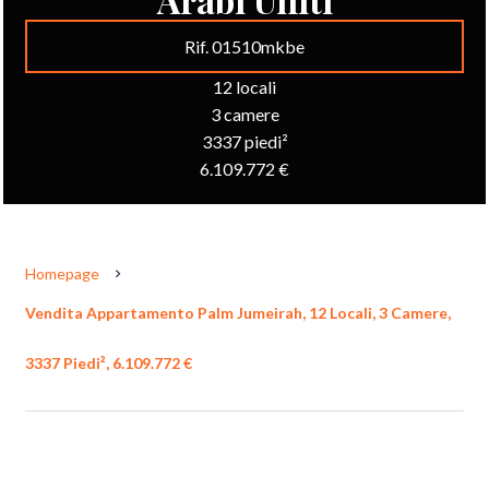
Rif. 01510mkbe
12 locali
3 camere
3337 piedi²
6.109.772 €
Homepage
Vendita Appartamento Palm Jumeirah, 12 Locali, 3 Camere,
3337 Piedi², 6.109.772 €