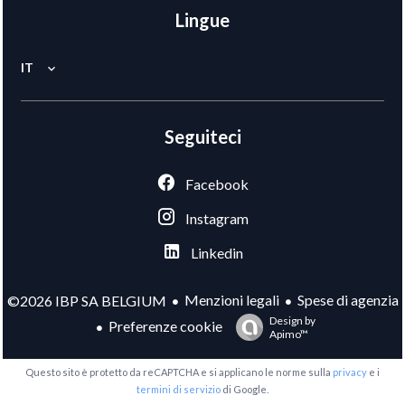
Lingue
IT
Seguiteci
Facebook
Instagram
Linkedin
Menzioni legali
Spese di agenzia
©2026 IBP SA BELGIUM
Design by
Preferenze cookie
Apimo™
Questo sito è protetto da reCAPTCHA e si applicano le norme sulla
privacy
e i
termini di servizio
di Google.