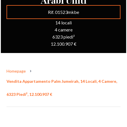
Rif. 01523mkbe
14 locali
4 camere
6323 piedi²
12.100.907 €
Homepage
Vendita Appartamento Palm Jumeirah, 14 Locali, 4 Camere,
6323 Piedi², 12.100.907 €