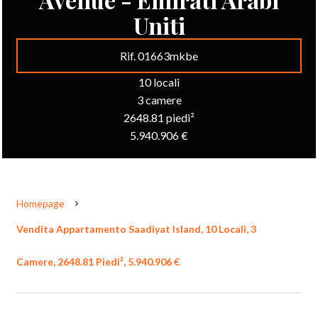
Uniti
Rif. 01663mkbe
10 locali
3 camere
2648.81 piedi²
5.940.906 €
Homepage
Vendita Appartamento Saadiyat Island, 10 Locali, 3
Camere, 2648.81 Piedi², 5.940.906 €