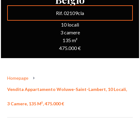
Rif. 02109cla
10 locali
3 camere
135 m²
475.000 €
Homepage
Vendita Appartamento Woluwe-Saint-Lambert, 10 Locali,
3 Camere, 135 M², 475.000 €