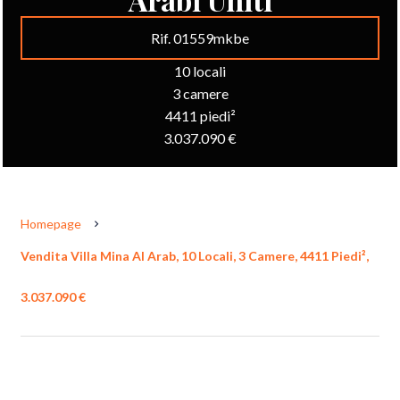
Rif. 01559mkbe
10 locali
3 camere
4411 piedi²
3.037.090 €
Homepage
Vendita Villa Mina Al Arab, 10 Locali, 3 Camere, 4411 Piedi²,
3.037.090 €