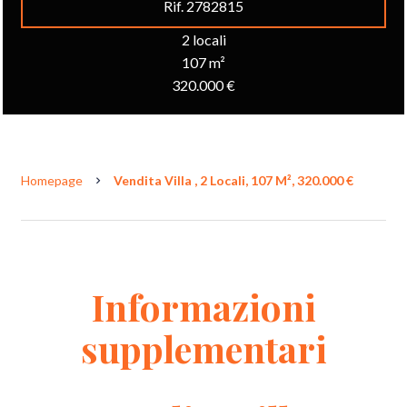
Rif. 2782815
2 locali
107 m²
320.000 €
Homepage
Vendita Villa , 2 Locali, 107 M², 320.000 €
Informazioni
supplementari