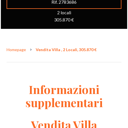
Rif. 2783686
2 locali
305.870 €
Homepage
Vendita Villa , 2 Locali, 305.870 €
Informazioni
supplementari
Vendita Villa