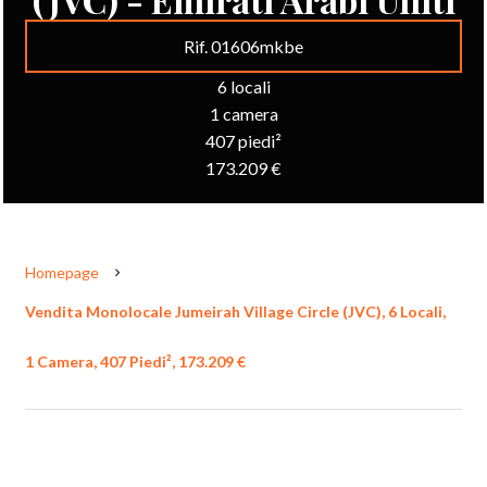
Rif. 01606mkbe
6 locali
1 camera
407 piedi²
173.209 €
Homepage
Vendita Monolocale Jumeirah Village Circle (JVC), 6 Locali,
1 Camera, 407 Piedi², 173.209 €