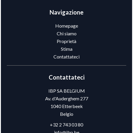
Navigazione
Homepage
Chi siamo
Proprietà
Stima
Contattateci
Contattateci
IBP SA BELGIUM
Av. d'Auderghem 277
1040
Etterbeek
Belgio
+32 2 743 03 80
info@ibp.be