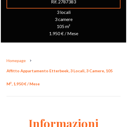
Rif. 2787383
3 locali
3 camere
105 m²
1.950 € / Mese
Homepage
Affitto Appartamento Etterbeek, 3 Locali, 3 Camere, 105
M², 1.950 € / Mese
Informazioni