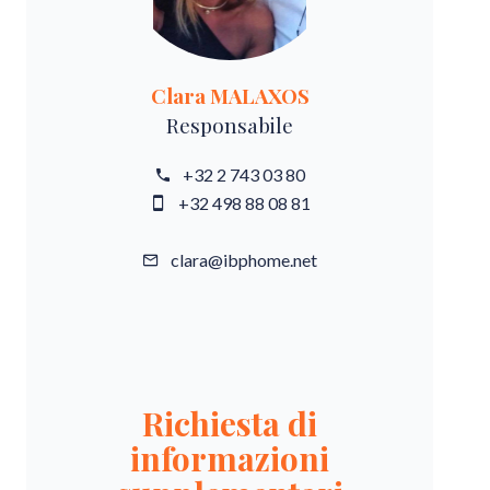
Clara MALAXOS
Responsabile
+32 2 743 03 80
+32 498 88 08 81
clara@ibphome.net
Richiesta di
informazioni