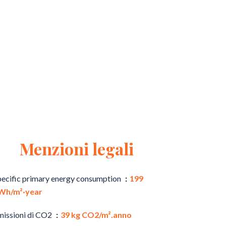
Menzioni legali
pecific primary energy consumption
199
Wh/m²·year
missioni di CO2
39 kg CO2/m².anno