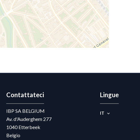
Contattateci
Lingue
IBP SA BELGIUM
IT
Av. d'Auderghem 277
1040
Etterbeek
Belgio