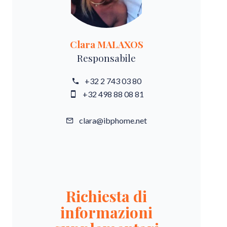
Clara MALAXOS
Responsabile
+32 2 743 03 80
+32 498 88 08 81
clara@ibphome.net
Richiesta di
informazioni