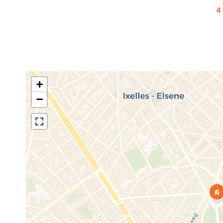
4
+
−