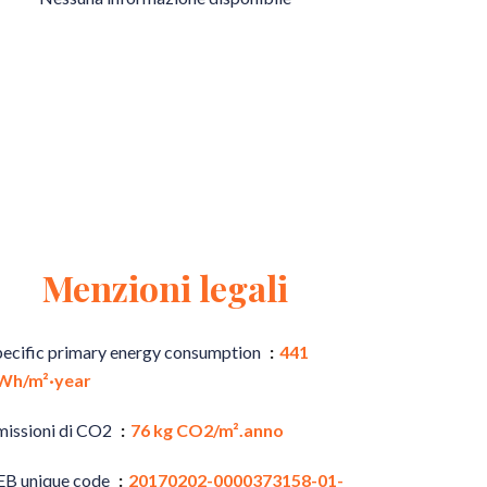
Menzioni legali
pecific primary energy consumption
441
Wh/m²·year
missioni di CO2
76 kg CO2/m².anno
EB unique code
20170202-0000373158-01-