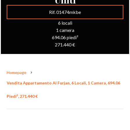
Rif. 01474mkbe
6 locali
1 camera
694.06 piedi²
271.440 €
Homepage
Vendita Appartamento Al Furjan, 6 Locali, 1 Camera, 694.06
Piedi², 271.440 €