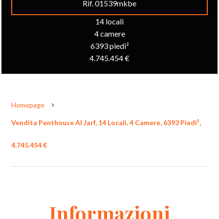
Rif. 01539mkbe
14 locali
4 camere
6393 piedi²
4.745.454 €
Homepage
Vendita Penthouse Al Jarf, 14 Locali, 4 Camere, 6393 Piedi²,
4.745.454 €
Informazioni