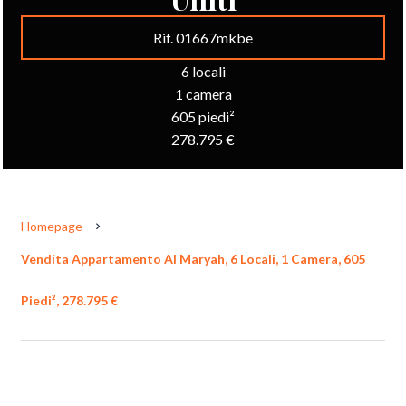
Rif. 01667mkbe
6 locali
1 camera
605 piedi²
278.795 €
Homepage
Vendita Appartamento Al Maryah, 6 Locali, 1 Camera, 605
Piedi², 278.795 €