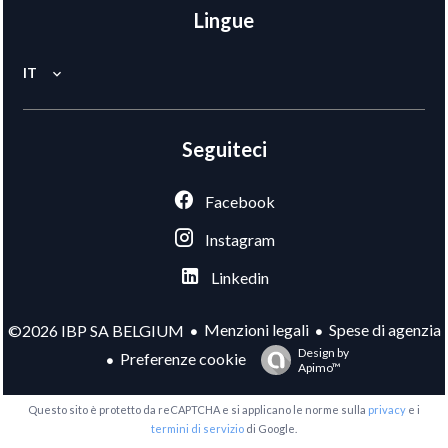
Lingue
IT
Seguiteci
Facebook
Instagram
Linkedin
Menzioni legali
Spese di agenzia
©2026 IBP SA BELGIUM
Design by
Preferenze cookie
Apimo™
Questo sito è protetto da reCAPTCHA e si applicano le norme sulla
privacy
e i
termini di servizio
di Google.