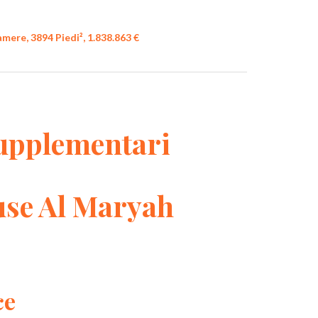
mere, 3894 Piedi², 1.838.863 €
upplementari
use Al Maryah
ce