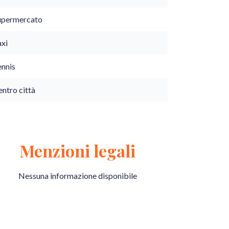
upermercato
axi
ennis
ntro città
Menzioni legali
Nessuna informazione disponibile