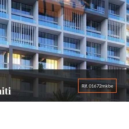
Rif. 01672mkbe
iti