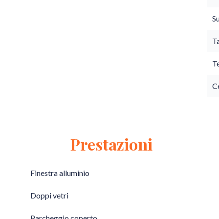
S
T
T
Ce
Prestazioni
Finestra alluminio
Doppi vetri
Parcheggio coperto