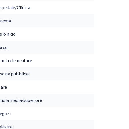
spedale/Clinica
inema
ilo nido
arco
cuola elementare
iscina pubblica
are
cuola media/superiore
egozi
alestra