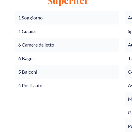
Superfici
1 Soggiorno
A
1 Cucina
S
6 Camere da letto
A
6 Bagni
T
5 Balconi
C
4 Posti auto
A
M
G
P