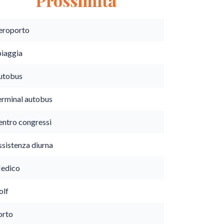
Prossimità
eroporto
piaggia
utobus
erminal autobus
entro congressi
ssistenza diurna
edico
olf
orto