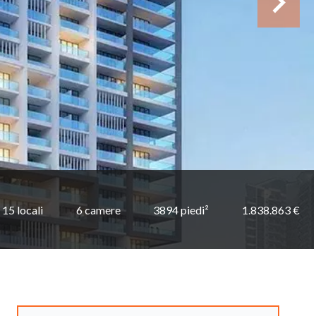
15 locali
6 camere
3894 piedi²
1.838.863 €