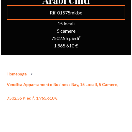
Rif. 01575mkbe
15 locali
5 camere
7502.55 piedi²
1.965.610 €
Homepage
Vendita Appartamento Business Bay, 15 Locali, 5 Camere,
7502.55 Piedi², 1.965.610 €