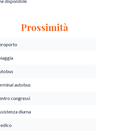
e disponibile
Prossimità
eroporto
piaggia
utobus
erminal autobus
entro congressi
ssistenza diurna
edico