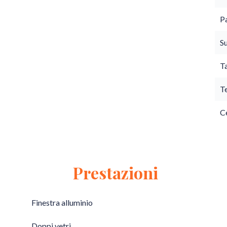
P
S
T
T
Ce
Prestazioni
Finestra alluminio
Doppi vetri