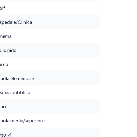
olf
spedale/Clinica
inema
ilo nido
arco
cuola elementare
iscina pubblica
are
cuola media/superiore
egozi