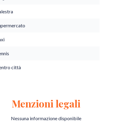
alestra
upermercato
axi
ennis
ntro città
Menzioni legali
Nessuna informazione disponibile