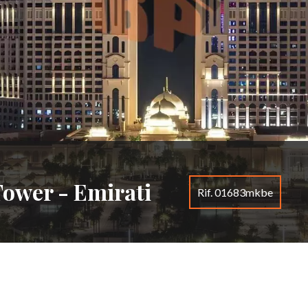
ower - Emirati
Rif. 01683mkbe