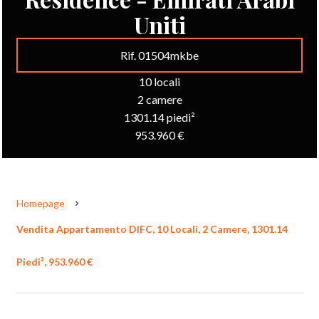
Uniti
Rif. 01504mkbe
10 locali
2 camere
1301.14 piedi²
953.960 €
Homepage
Vendita Appartamento DIFC, 10 Locali, 2 Camere, 1301.14
Piedi², 953.960 €