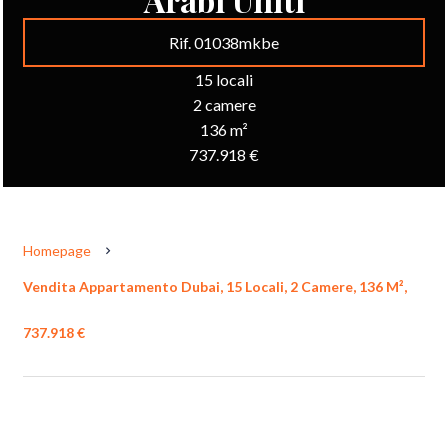
Rif. 01038mkbe
15 locali
2 camere
136 m²
737.918 €
Homepage
Vendita Appartamento Dubai, 15 Locali, 2 Camere, 136 M²,
737.918 €