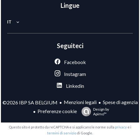
Lingue
IT
Seguiteci
Facebook
Instagram
Linkedin
Menzioni legali
Spese di agenzia
©2026 IBP SA BELGIUM
Design by
Preferenze cookie
Apimo™
Questo sito è protetto da reCAPTCHA e si applicano le norme sulla
privacy
e i
termini di servizio
di Google.