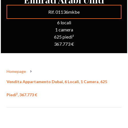
Rif. 01136mkbe
6 locali
1 camera
625 piedi²
367.773 €
Homepage
Vendita Appartamento Dubai, 6 Locali, 1 Camera, 625
Piedi², 367.773 €