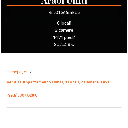
Rif. 01365mkbe
8 locali
2 camere
1491 piedi²
807.028 €
Homepage
Vendita Appartamento Dubai, 8 Locali, 2 Camere, 1491
Piedi², 807.028 €