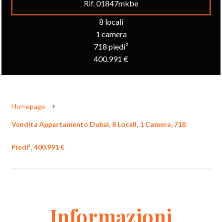
Rif. 01847mkbe
8 locali
1 camera
718 piedi²
400.991 €
Homepage
Vendita Appartamento Dubai, 8 Locali, 1 Camera, 718
Piedi², 400.991 €
Informazioni