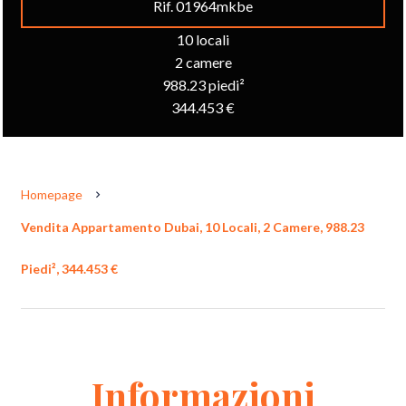
Rif. 01964mkbe
10 locali
2 camere
988.23 piedi²
344.453 €
Homepage
Vendita Appartamento Dubai, 10 Locali, 2 Camere, 988.23
Piedi², 344.453 €
Informazioni