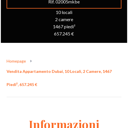
Rif. 02005mkbe
10 locali
2 camere
1467 piedi²
657.245 €
Homepage
Vendita Appartamento Dubai, 10 Locali, 2 Camere, 1467
Piedi², 657.245 €
Informazioni