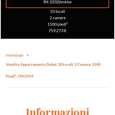
Rif. 02026mkbe
10 locali
2 camere
1500 piedi²
759.273 €
Homepage
Vendita Appartamento Dubai, 10 Locali, 2 Camere, 1500
Piedi², 759.273 €
Informazioni