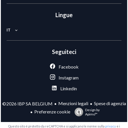
Lingue
IT
Seguiteci
Facebook
Instagram
Linkedin
Menzioni legali
Spese di agenzia
©2026 IBP SA BELGIUM
Design by
Preferenze cookie
Apimo™
Questo sito è protetto da reCAPTCHA e si applicano le norme sulla
privacy
e i