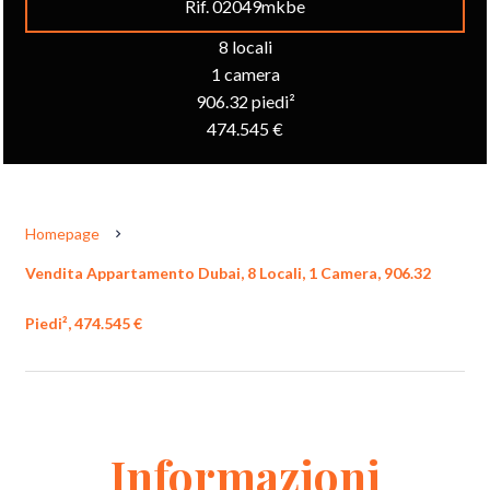
Rif. 02049mkbe
8 locali
1 camera
906.32 piedi²
474.545 €
Homepage
Vendita Appartamento Dubai, 8 Locali, 1 Camera, 906.32
Piedi², 474.545 €
Informazioni