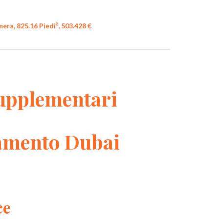
ra, 825.16 Piedi², 503.428 €
upplementari
amento Dubai
ce