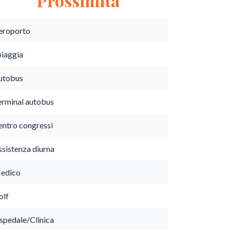
Prossimità
eroporto
piaggia
utobus
erminal autobus
entro congressi
ssistenza diurna
edico
olf
spedale/Clinica