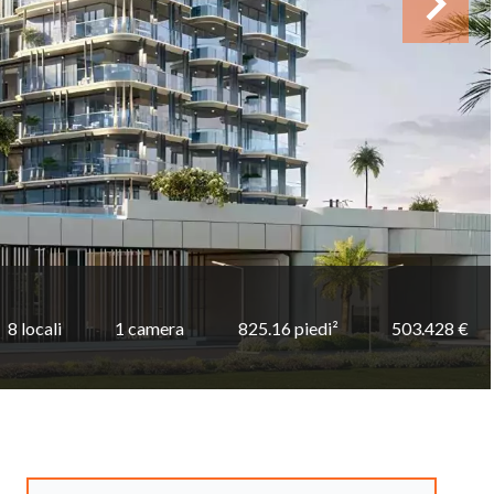
8 locali
1 camera
825.16 piedi²
503.428 €