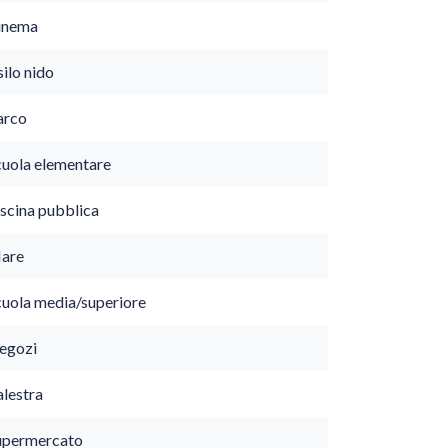
inema
ilo nido
arco
cuola elementare
iscina pubblica
are
cuola media/superiore
egozi
alestra
upermercato