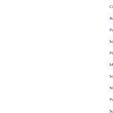
C
As
P
S
P
M
S
N
P
S