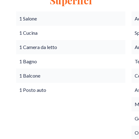
Superfici
1 Salone
A
1 Cucina
S
1 Camera da letto
A
1 Bagno
T
1 Balcone
C
1 Posto auto
A
M
G
O