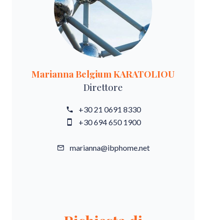
Marianna Belgium KARATOLIOU
Direttore
+30 21 0691 8330
+30 694 650 1900
marianna@ibphome.net