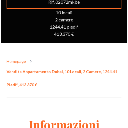
Rif. 02072mkbe
10 locali
2 camere
1244.41 piedi²
413.370 €
Homepage
Vendita Appartamento Dubai, 10 Locali, 2 Camere, 1244.41
Piedi², 413.370 €
Informazioni