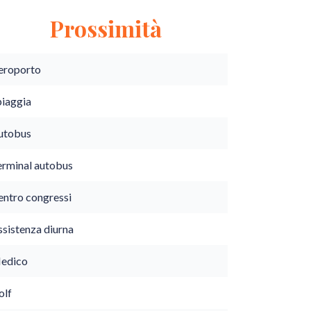
Prossimità
eroporto
piaggia
utobus
erminal autobus
entro congressi
ssistenza diurna
edico
olf