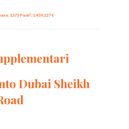
re, 1373 Piedi², 1.459.227 €
upplementari
nto Dubai Sheikh
Road