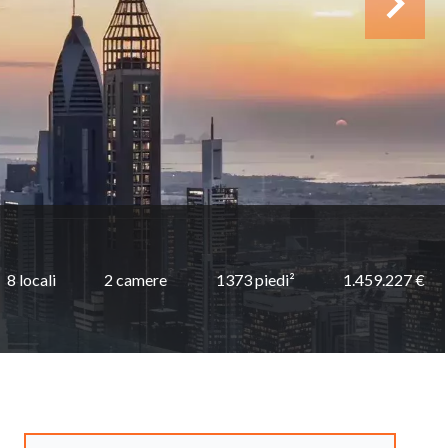
8 locali
2 camere
1373 piedi²
1.459.227 €