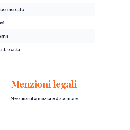
upermercato
axi
ennis
ntro città
Menzioni legali
Nessuna informazione disponibile