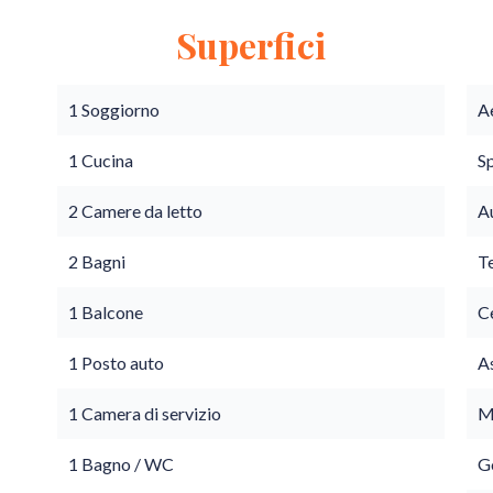
Superfici
1 Soggiorno
A
1 Cucina
S
2 Camere da letto
A
2 Bagni
T
1 Balcone
C
1 Posto auto
A
1 Camera di servizio
M
1 Bagno / WC
G