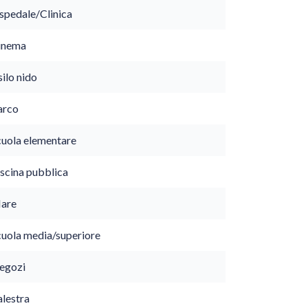
spedale/Clinica
inema
ilo nido
arco
cuola elementare
iscina pubblica
are
cuola media/superiore
egozi
alestra