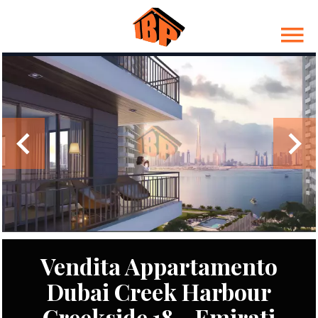
Vendita Appartamento
Dubai Creek Harbour
Creekside 18 - Emirati