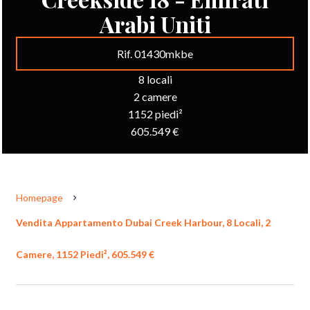
Arabi Uniti
Rif. 01430mkbe
8 locali
2 camere
1152 piedi²
605.549 €
Homepage
Vendita Appartamento Dubai Creek Harbour, 8 Locali, 2
Camere, 1152 Piedi², 605.549 €