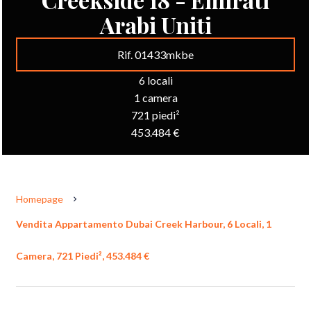
Arabi Uniti
Rif. 01433mkbe
6 locali
1 camera
721 piedi²
453.484 €
Homepage
Vendita Appartamento Dubai Creek Harbour, 6 Locali, 1
Camera, 721 Piedi², 453.484 €