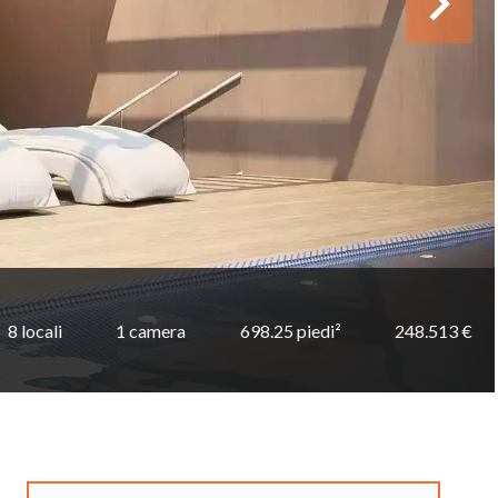
8 locali
1 camera
698.25 piedi²
248.513 €