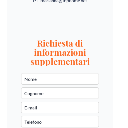
marianna@ibphome.net
Richiesta di
informazioni
supplementari