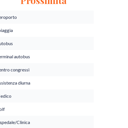
Prossimità
eroporto
piaggia
utobus
erminal autobus
entro congressi
ssistenza diurna
edico
olf
spedale/Clinica