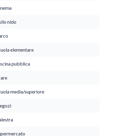
inema
ilo nido
arco
cuola elementare
iscina pubblica
are
cuola media/superiore
egozi
alestra
upermercato