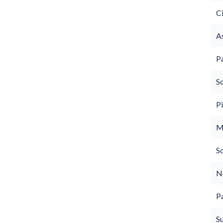
C
As
P
S
P
M
S
N
P
S