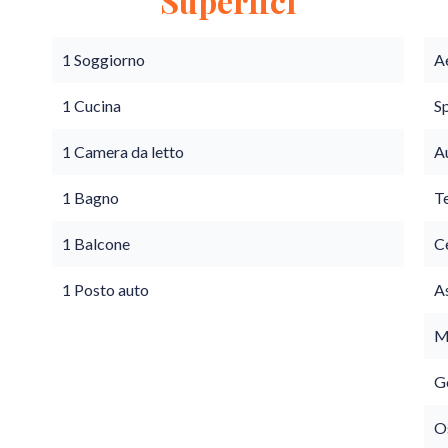
Superfici
1 Soggiorno
A
1 Cucina
S
1 Camera da letto
A
1 Bagno
T
1 Balcone
C
1 Posto auto
A
M
G
O