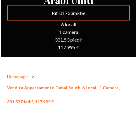
Rif. 01733mkbe
6 locali
1 camera
331.53 piedi²
117.995 €
Homepage
Vendita Appartamento Dubai South, 6 Locali, 1 Camera,
331.53 Piedi², 117.995 €