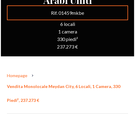
Rif. 01459mkbe
6 locali
1 camera
330 piedi²
237.273 €
Homepage
Vendita Monolocale Meydan City, 6 Locali, 1 Camera, 330
Piedi², 237.273 €