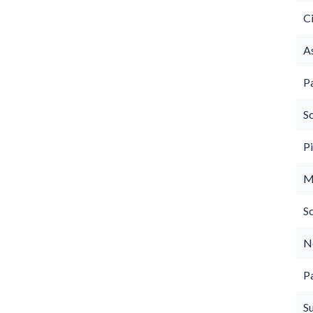
C
As
P
S
P
M
S
N
P
S