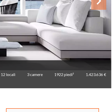
12 locali
3 camere
1922 piedi²
1.423.636 €