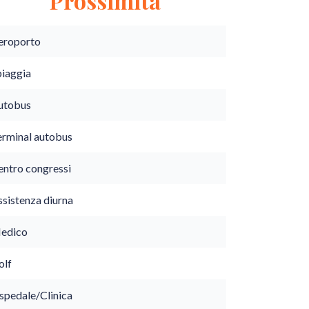
Prossimità
eroporto
piaggia
utobus
erminal autobus
entro congressi
ssistenza diurna
edico
olf
spedale/Clinica