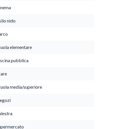
inema
ilo nido
arco
cuola elementare
iscina pubblica
are
cuola media/superiore
egozi
alestra
upermercato