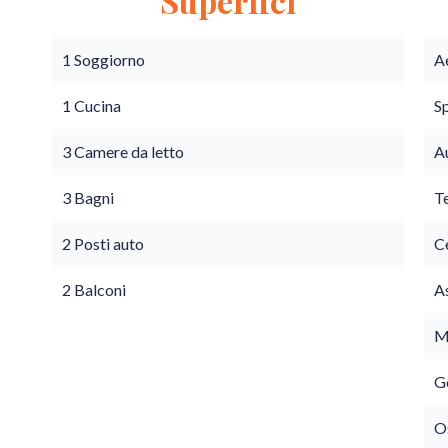
Superfici
1 Soggiorno
A
1 Cucina
S
3 Camere da letto
A
3 Bagni
T
2 Posti auto
C
2 Balconi
A
M
G
O