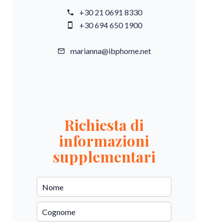
+30 21 0691 8330
+30 694 650 1900
marianna@ibphome.net
Richiesta di
informazioni
supplementari