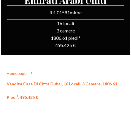
Rif. 01581mkbe
16 locali
3 camere
1806.61 piedi²
495.425 €
Homepage
Vendita Casa Di Città Dubai, 16 Locali, 3 Camere, 1806.61
Piedi², 495.425 €