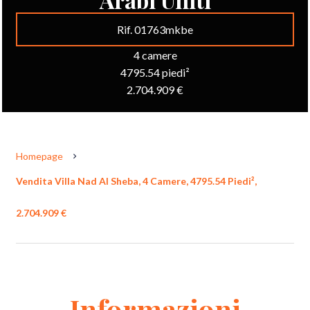
Rif. 01763mkbe
4 camere
4795.54 piedi²
2.704.909 €
Homepage
Vendita Villa Nad Al Sheba, 4 Camere, 4795.54 Piedi²,
2.704.909 €
Informazioni