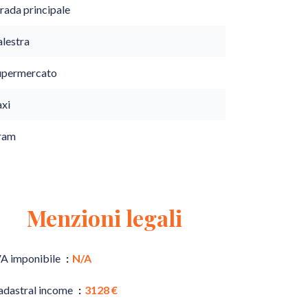
rada principale
alestra
upermercato
axi
ram
Menzioni legali
VA imponibile
N/A
adastral income
3128 €