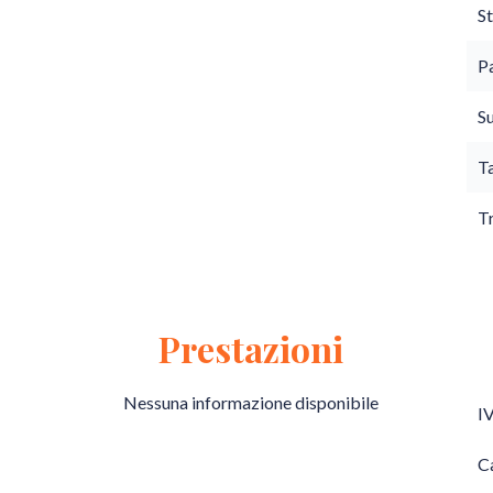
St
P
S
T
T
Prestazioni
Nessuna informazione disponibile
I
C