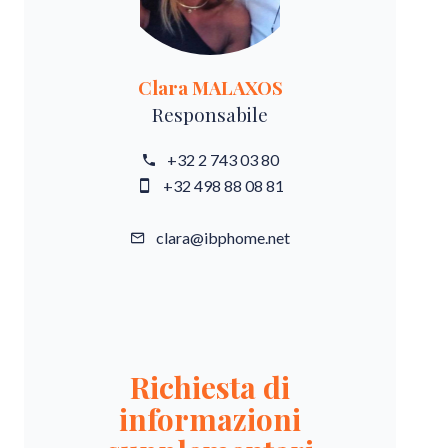
Clara MALAXOS
Responsabile
+32 2 743 03 80
+32 498 88 08 81
clara@ibphome.net
Richiesta di
informazioni