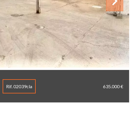
Rif. 02039cla
635.000 €