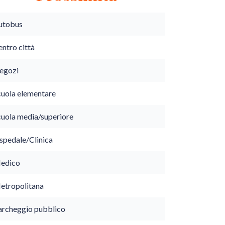
utobus
ntro città
egozi
cuola elementare
cuola media/superiore
spedale/Clinica
edico
etropolitana
archeggio pubblico