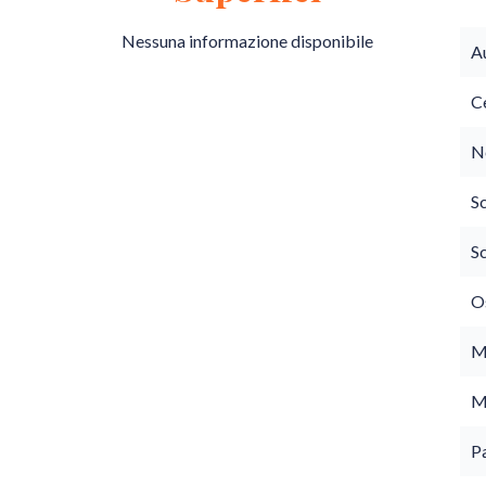
Nessuna informazione disponibile
A
Ce
N
S
S
O
M
M
P