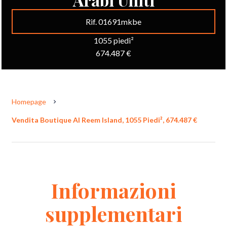
Rif. 01691mkbe
1055 piedi²
674.487 €
Homepage
Vendita Boutique Al Reem Island, 1055 Piedi², 674.487 €
Informazioni
supplementari